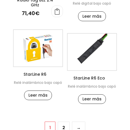
Radio tag BLE 2.4
Relé digital bajo capó
GHz
71,40
€
Leer más
StarLine R6
StarLine R6 Eco
Relé inalámbrico bajo capó
Relé inalámbrico bajo capó
Leer más
Leer más
1
2
→