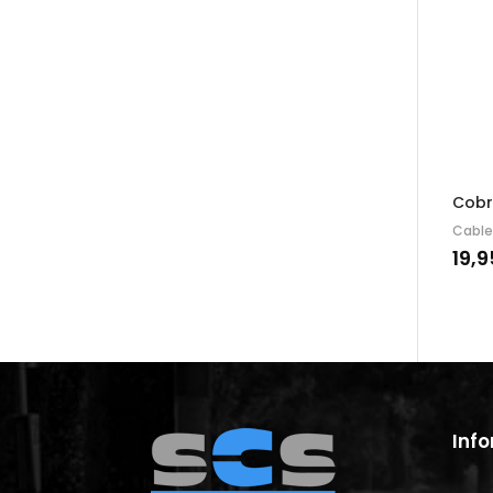
Cobr
Cable
19,9
Inf