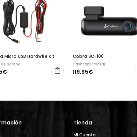
a Micro USB Hardwire Kit
Cobra SC-100
 de parking
Dashcam frontal
5
€
119,95
€
ormación
Tienda
Mi Cuenta