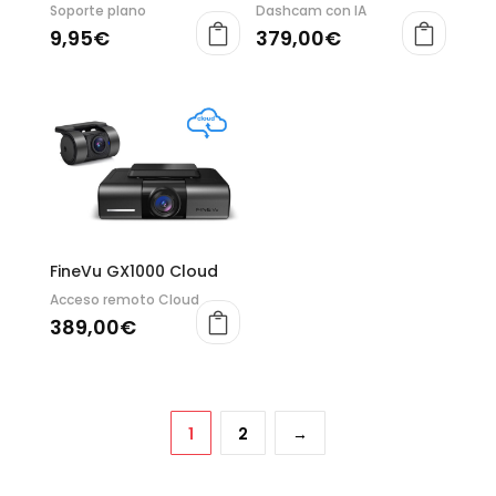
Soporte plano
Dashcam con IA
9,95
€
379,00
€
FineVu GX1000 Cloud
Acceso remoto Cloud
389,00
€
1
2
→