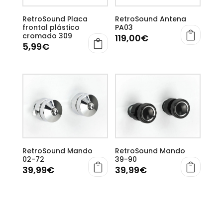
RetroSound Placa
RetroSound Antena
frontal plástico
PA03
cromado 309
119,00
€
5,99
€
RetroSound Mando
RetroSound Mando
02-72
39-90
39,99
€
39,99
€