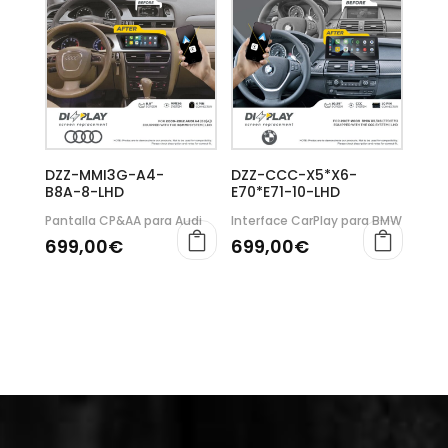
DZZ-MMI3G-A4-
DZZ-CCC-X5*X6-
B8A-8-LHD
E70*E71-10-LHD
Pantalla CP&AA para Audi
Interface CarPlay para BMW
699,00
€
699,00
€