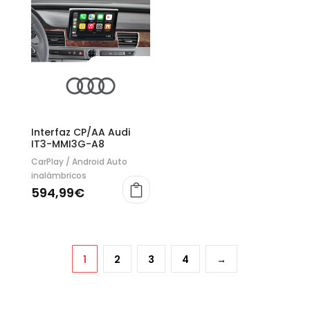
Interfaz CP/AA Audi
IT3-MMI3G-A8
CarPlay / Android Auto
inalámbricos
594,99
€
1
2
3
4
→