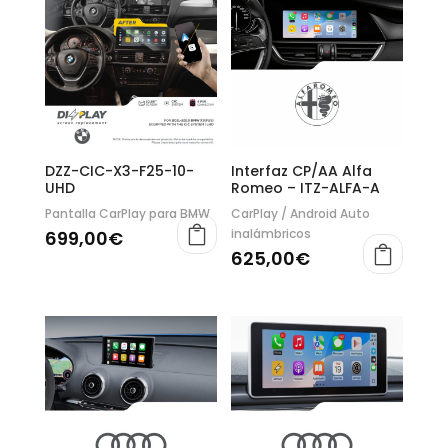
DZZ-CIC-X3-F25-10-
Interfaz CP/AA Alfa
UHD
Romeo – ITZ-ALFA-A
Pantalla CarPlay para BMW
CarPlay / Android Auto
inalámbricos
699,00
€
625,00
€