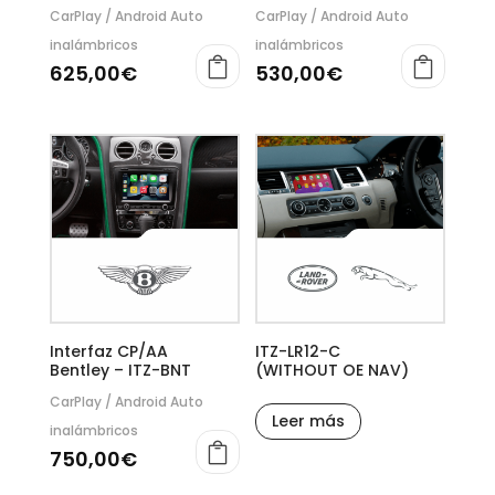
CarPlay / Android Auto
CarPlay / Android Auto
inalámbricos
inalámbricos
625,00
€
530,00
€
Interfaz CP/AA
ITZ-LR12-C
Bentley – ITZ-BNT
(WITHOUT OE NAV)
CarPlay / Android Auto
Leer más
inalámbricos
750,00
€