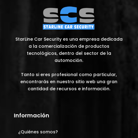
opciones
649,00€
se
pueden
elegir
en
la
StarLine Car Security es una empresa dedicada
página
a la comercialización de productos
de
tecnológicos, dentro del sector de la
producto
automoción.
Tanto si eres profesional como particular,
encontrarás en nuestro sitio web una gran
cantidad de recursos e información.
Información
¿Quiénes somos?