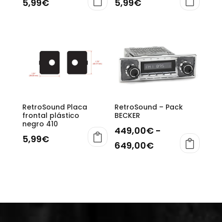
5,99
€
5,99
€
RetroSound Placa
RetroSound – Pack
frontal plástico
BECKER
negro 410
449,00
€
-
5,99
€
Rango
649,00
€
Este
de
producto
precios:
tiene
desde
múltiples
449,00€
variantes.
Las
hasta