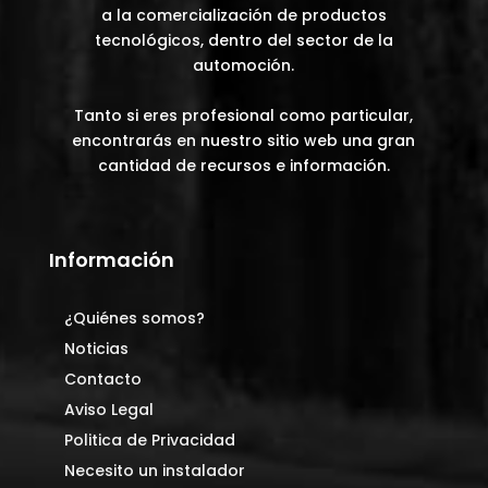
página
página
a la comercialización de productos
tecnológicos, dentro del sector de la
de
de
automoción.
producto
producto
Tanto si eres profesional como particular,
encontrarás en nuestro sitio web una gran
cantidad de recursos e información.
Información
¿Quiénes somos?
Noticias
Contacto
Aviso Legal
Politica de Privacidad
Necesito un instalador