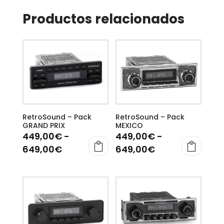
Productos relacionados
RetroSound – Pack
RetroSound – Pack
GRAND PRIX
MEXICO
449,00
€
-
449,00
€
-
Rango
Rango
649,00
€
649,00
€
de
de
Este
Este
precios:
precios:
producto
producto
desde
desde
tiene
tiene
449,00€
449,00€
múltiples
múltiples
hasta
hasta
variantes.
variantes.