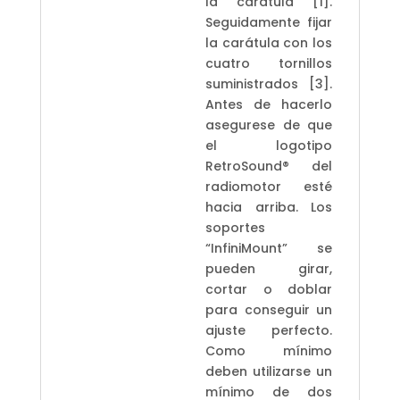
la carátula [1].
Seguidamente fijar
la carátula con los
cuatro tornillos
suministrados [3].
Antes de hacerlo
asegurese de que
el logotipo
RetroSound® del
radiomotor esté
hacia arriba. Los
soportes
“InfiniMount” se
pueden girar,
cortar o doblar
para conseguir un
ajuste perfecto.
Como mínimo
deben utilizarse un
mínimo de dos