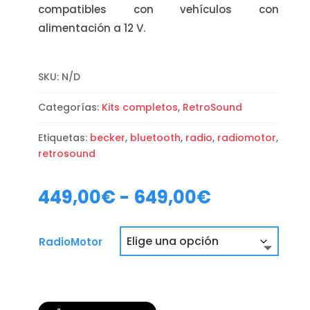
compatibles con vehículos con
alimentación a 12 V.
SKU:
N/D
Categorías:
Kits completos
,
RetroSound
Etiquetas:
becker
,
bluetooth
,
radio
,
radiomotor
,
retrosound
Rango
449,00
€
-
649,00
€
de
precios:
desde
RadioMotor
449,00€
hasta
649,00€