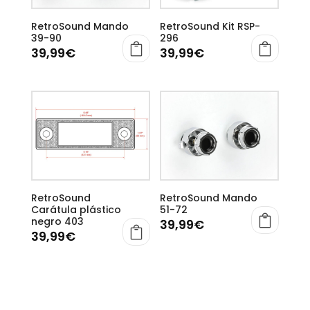
RetroSound Mando
RetroSound Kit RSP-
39-90
296
39,99
€
39,99
€
RetroSound
RetroSound Mando
Carátula plástico
51-72
negro 403
39,99
€
39,99
€